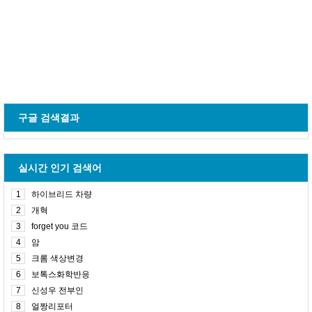
구글 검색결과
실시간 인기 검색어
1
하이브리드 차량
2
개혁
3
forget you 코드
4
암
5
크롬 색상변경
6
보톡스화학반응
7
신성우 전부인
8
얼짱리포터