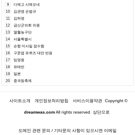
9
디에고 시메오네
10
김관영 손범규
11
김하영
12
금산군의회 의원
13
열혈농구단
14
서울특별시
15
순항 미사일 잠수함
16
구준엽 유퀴즈 대만 반응
17
임영웅
18
유태빈
19
일본
20
중국등축제
사이트소개
개인정보처리방침
서비스이용약관
Copyright ©
dreamwas.com
All rights reserved.
상단으로
도메인 관련 문의 / 기타문의 사항이 있으시면 이메일