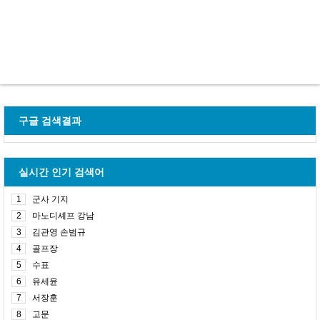
구글 검색결과
실시간 인기 검색어
1
군사 기지
2
마노디셰프 강남
3
김관영 손범규
4
골프장
5
수표
6
유세윤
7
서장훈
8
고문