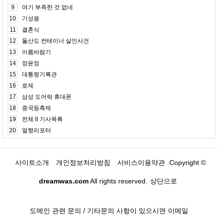
9
여기 부족한 것 없네
10
기성용
11
결혼식
12
돌산도 컨테이너 살인사건
13
이름바람기
14
장윤정
15
대통령기록관
16
로제
17
삼성 도어락 휴대폰
18
중국등축제
19
전체 lt 기사목록
20
얼짱리포터
사이트소개
개인정보처리방침
서비스이용약관
Copyright ©
dreamwas.com
All rights reserved.
상단으로
도메인 관련 문의 / 기타문의 사항이 있으시면 이메일